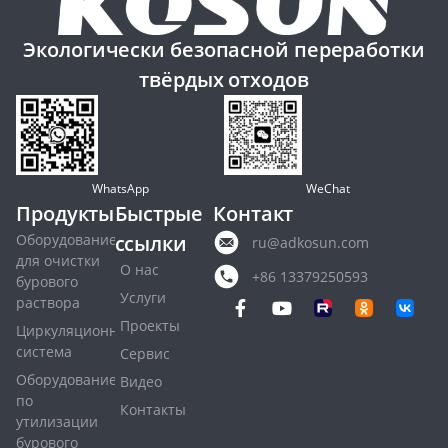
Экологически безопасной переработки
твёрдых отходов
WhatsApp
WeChat
Продукты
Быстрые
Контакт
Оборудование
ссылки
ru@adkosun.com
для очистки
О нас
+86 13379250593
бурового
Услуги
раствора
Проекты
Циркуляционная
система
Сервис
Оборудование
Видео
по
Контакты
утилизации
бурового