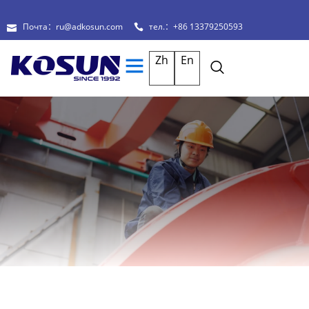
Почта：ru@adkosun.com
тел.：+86 13379250593
Zh
En