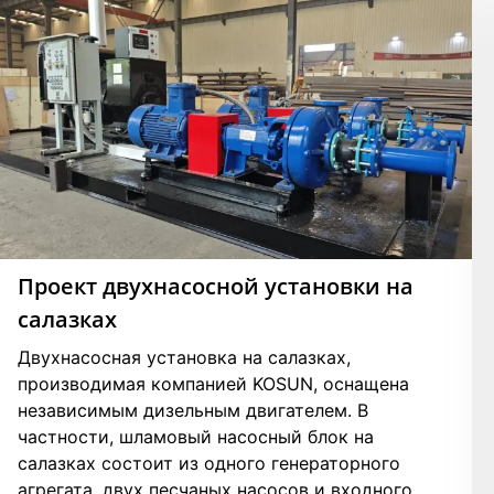
Проект двухнасосной установки на
салазках
Двухнасосная установка на салазках,
производимая компанией KOSUN, оснащена
независимым дизельным двигателем. В
частности, шламовый насосный блок на
салазках состоит из одного генераторного
агрегата, двух песчаных насосов и входного