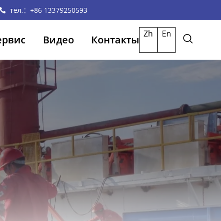
тел.：+86 13379250593
Zh
En
ервис
Видео
Контакты