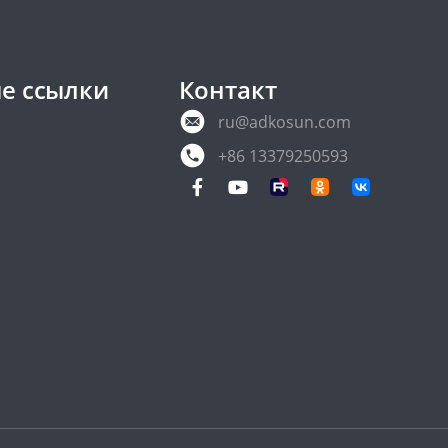
е ссылки
Контакт
ru@adkosun.com
+86 13379250593