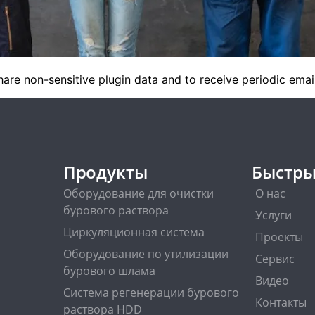
are non-sensitive plugin data and to receive periodic emai
Продукты
Быстры
Оборудование для очистки
О нас
бурового раствора
Услуги
Циркуляционная система
Проекты
Оборудование по утилизации
Сервис
бурового шлама
Видео
Система регенерации бурового
Контакты
раствора HDD