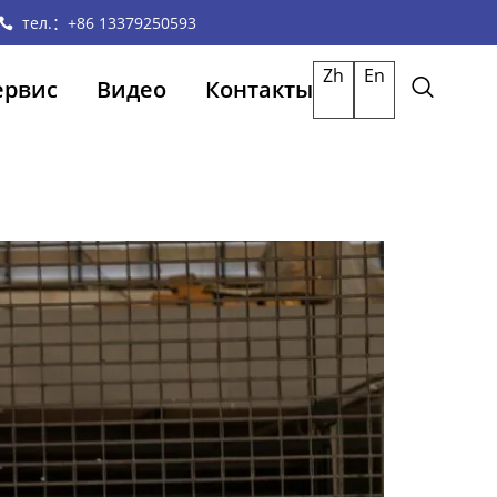
тел.：+86 13379250593
Zh
En
ервис
Видео
Контакты