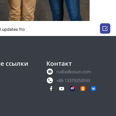

l updates fro
е ссылки
Контакт
ru@adkosun.com
+86 13379250593