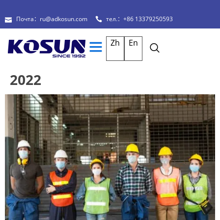
Почта：ru@adkosun.com
тел.：+86 13379250593
Zh
En
2022