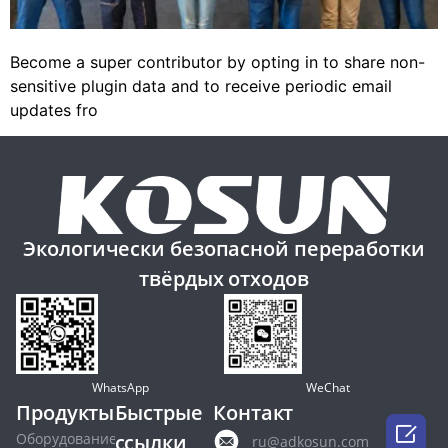
Become a super contributor by opting in to share non-
sensitive plugin data and to receive periodic email
updates fro
Экологически безопасной переработки
твёрдых отходов
WhatsApp
WeChat
Продукты
Быстрые
Контакт

Оборудование
ссылки
ru@adkosun.com