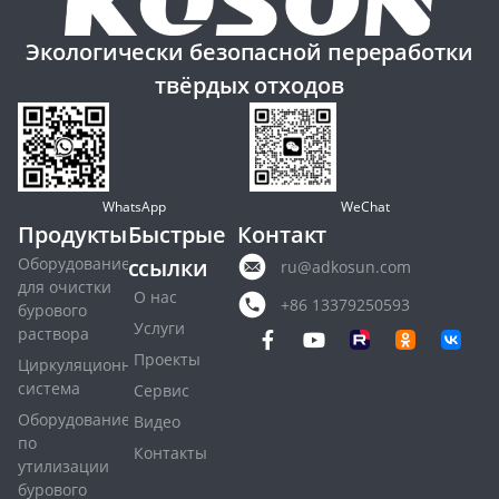
Экологически безопасной переработки
твёрдых отходов
WhatsApp
WeChat
Продукты
Быстрые
Контакт
Оборудование
ссылки
ru@adkosun.com
для очистки
О нас
+86 13379250593
бурового
Услуги
раствора
Проекты
Циркуляционная
система
Сервис
Оборудование
Видео
по
Контакты
утилизации
бурового