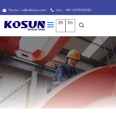
Почта：ru@adkosun.com
тел.：+86 13379250593
Zh
En