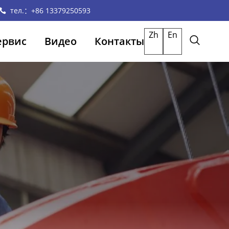
тел.：+86 13379250593
Zh
En
ервис
Видео
Контакты