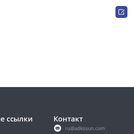

е ссылки
Контакт
ru@adkosun.com