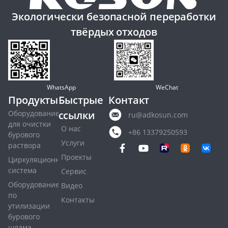
Экологически безопасной переработки
твёрдых отходов
WhatsApp
WeChat
Продукты
Быстрые
Контакт
Оборудование
ссылки
ru@adkosun.com
для очистки
О нас
+86 13379250593
бурового
Услуги
раствора
Проекты
Циркуляционная
система
Сервис
Оборудование
Видео
по
Контакты
утилизации
бурового
шлама