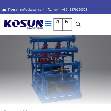
Почта：ru@adkosun.com
тел.：+86 13379250593
Zh
En