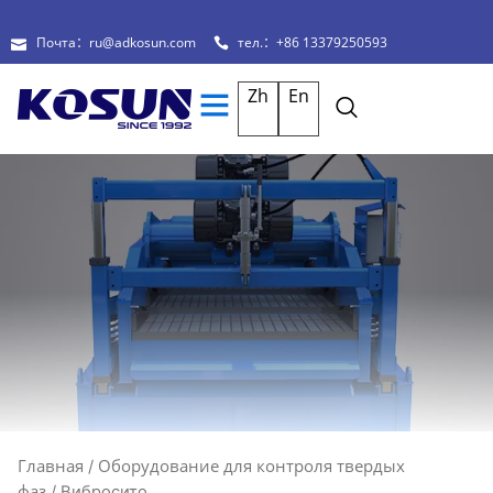
Почта：ru@adkosun.com
тел.：+86 13379250593
Zh
En
Главная
Оборудование для контроля твердых
/
фаз
/ Вибросито