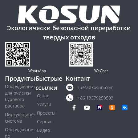
Экологически безопасной переработки
твёрдых отходов
WhatsApp
WeChat
Продукты
Быстрые
Контакт
Оборудование
ссылки
ru@adkosun.com
для очистки
О нас
+86 13379250593
бурового
Услуги
раствора
Проекты
Циркуляционная
система
Сервис
Оборудование
Видео
по