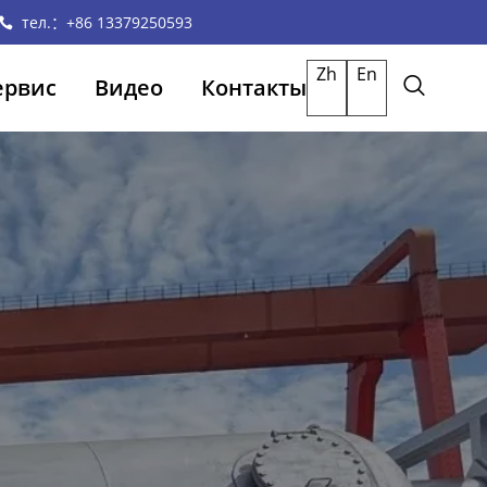
тел.：+86 13379250593
Zh
En
ервис
Видео
Контакты