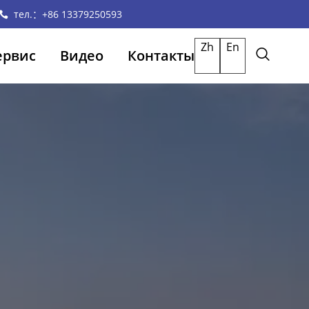
тел.：+86 13379250593
Zh
En
ервис
Видео
Контакты