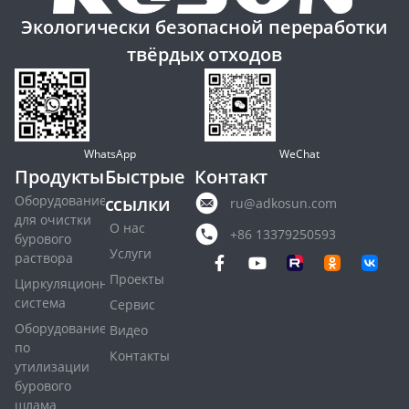
Экологически безопасной переработки
твёрдых отходов
WhatsApp
WeChat
Продукты
Быстрые
Контакт
Оборудование
ссылки
ru@adkosun.com
для очистки
О нас
+86 13379250593
бурового
Услуги
раствора
Проекты
Циркуляционная
система
Сервис
Оборудование
Видео
по
Контакты
утилизации
бурового
шлама