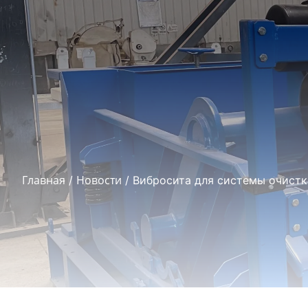
Главная
Новости
/
/ Вибросита для системы очистк