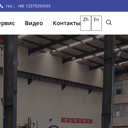
тел.：+86 13379250593
Zh
En
ервис
Видео
Контакты