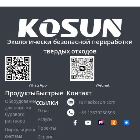
Экологически безопасной переработки
твёрдых отходов
WhatsApp
WeChat
Продукты
Быстрые
Контакт
Оборудование
ссылки
ru@adkosun.com
для очистки
О нас
+86 13379250593
бурового
Услуги
раствора
Проекты
Циркуляционная
система
Сервис