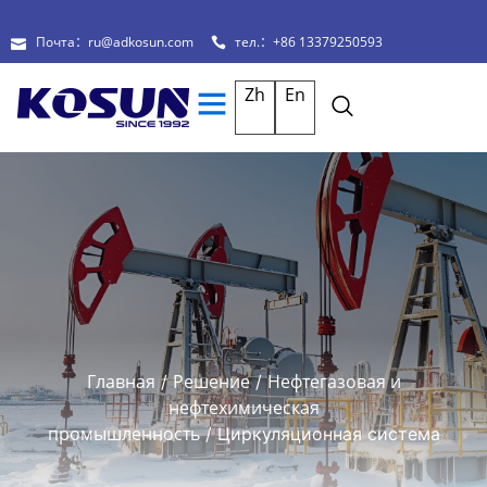
Почта：ru@adkosun.com
тел.：+86 13379250593
Zh
En
Главная
Решение
Нефтегазовая и
/
/
нефтехимическая
промышленность
/ Циркуляционная система